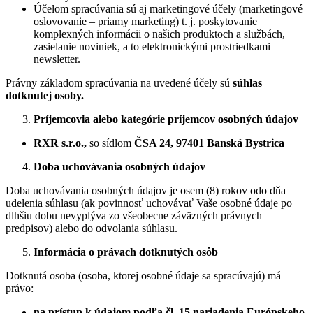
Účelom spracúvania sú aj marketingové účely (marketingové
oslovovanie – priamy marketing) t. j. poskytovanie
komplexných informácii o našich produktoch a službách,
zasielanie noviniek, a to elektronickými prostriedkami –
newsletter.
Právny základom spracúvania na uvedené účely sú
súhlas
dotknutej osoby.
Príjemcovia alebo kategórie príjemcov osobných údajov
RXR s.r.o.
,
so sídlom
ČSA 24,
97401 Banská Bystrica
Doba uchovávania osobných údajov
Doba uchovávania osobných údajov je osem (8) rokov odo dňa
udelenia súhlasu (ak povinnosť uchovávať Vaše osobné údaje po
dlhšiu dobu nevyplýva zo všeobecne záväzných právnych
predpisov) alebo do odvolania súhlasu.
Informácia o právach dotknutých osôb
Dotknutá osoba (osoba, ktorej osobné údaje sa spracúvajú) má
právo:
na prístup k údajom podľa čl. 15 nariadenia Európskeho