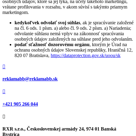
osobných údajov, ktoré sa jej týka, na účely takéhoto marketingu,
vrátane profilovania v rozsahu, v akom súvisí s takýmto priamym
marketingom.
kedykoľvek odvolať svoj súhlas
, ak je spracúvanie založené
na čl. 6 ods. 1 písm. a) alebo čl. 9 ods. 2 písm. a) Nariadenia;
odvolanie súhlasu nemá vplyv na zákonnosť spracúvania
osobných údajov založených na súhlase pred jeho odvolaním.
podať sťažnosť dozorovému orgánu
, ktorým je Úrad na
ochranu osobných údajov Slovenskej republiky, Hraničná 12,
820 07 Bratislava,
https://dataprotection.gov.sk/uoou/sk

reklamabb@reklamabb.sk

+421 905 266 044

RXR s.r.o., Československej armády 24, 974 01 Banská
Bystrica