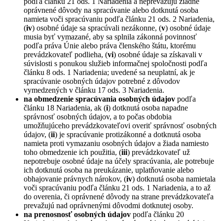
podľa článku 21 ods. 1 Nariadenia a neprevažujú žiadne
oprávnené dôvody na spracúvanie alebo dotknutá osoba
namieta voči spracúvaniu podľa článku 21 ods. 2 Nariadenia,
(
iv
) osobné údaje sa spracúvali nezákonne, (
v
) osobné údaje
musia byť vymazané, aby sa splnila zákonná povinnosť
podľa práva Únie alebo práva členského štátu, ktorému
prevádzkovateľ podlieha, (
vi
) osobné údaje sa získavali v
súvislosti s ponukou služieb informačnej spoločnosti podľa
článku 8 ods. 1 Nariadenia; uvedené sa neuplatní, ak je
spracúvanie osobných údajov potrebné z dôvodov
vymedzených v článku 17 ods. 3 Nariadenia.
na obmedzenie spracúvania osobných údajov
podľa
článku 18 Nariadenia, ak (
i
) dotknutá osoba napadne
správnosť osobných údajov, a to počas obdobia
umožňujúceho prevádzkovateľovi overiť správnosť osobných
údajov, (
ii
) je spracúvanie protizákonné a dotknutá osoba
namieta proti vymazaniu osobných údajov a žiada namiesto
toho obmedzenie ich použitia, (
iii
) prevádzkovateľ už
nepotrebuje osobné údaje na účely spracúvania, ale potrebuje
ich dotknutá osoba na preukázanie, uplatňovanie alebo
obhajovanie právnych nárokov, (
iv
) dotknutá osoba namietala
voči spracúvaniu podľa článku 21 ods. 1 Nariadenia, a to až
do overenia, či oprávnené dôvody na strane prevádzkovateľa
prevažujú nad oprávnenými dôvodmi dotknutej osoby.
na prenosnosť osobných údajov
podľa článku 20