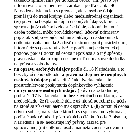
takéhoto spracúvania pre dotknutú osobu, (
iii
) právo byť
informovaná o primeraných zárukách podľa článku 46
Nariadenia týkajúcich sa prenosu, ak sa osobné údaje
prenášajú do tretej krajiny alebo medzinárodnej organizácii,
(
iv
) právo na bezplatnú kópiu osobných údajov, ktoré sa
spracúvajú (za akékoľvek ďalšie kópie, o ktoré dotknutá
osoba požiada, môže prevádzkovateľ účtovať primeraný
poplatok zodpovedajúci administratívnym nákladom; ak
dotknutá osoba podala žiadosť elektronickými prostriedkami,
informácie sa poskytnú v bežne používanej elektronickej
podobe, pokiaľ dotknutá osoba nepožiadala o iný spôsob) –
právo získať takúto kópiu nesmie mať nepriaznivé dôsledky
na práva a slobody iných.
na opravu osobných údajov
podľa čl. 16 Nariadenia, a to
bez zbytočného odkladu,
a právo na doplnenie neúplných
osobných údajov
podľa cit. článku Nariadenia, a to aj
prostredníctvom poskytnutia doplnkového vyhlásenia.
na vymazanie osobných údajov
(právo na zabudnutie)
podľa čl. 17 Nariadenia, a to bez zbytočného odkladu, a za
predpokladu, že (
i
) osobné údaje už nie sú potrebné na účely,
na ktoré sa získavali alebo inak spracúvali, (
ii
) dotknutá osoba
odvolá súhlas, na základe ktorého sa spracúvanie vykonáva,
podľa článku 6 ods. 1 písm. a) alebo článku 9 ods. 2 písm. a)
Nariadenia, a ak neexistuje iný právny základ pre
spracúvanie, (
iii
) dotknutá osoba namieta voči spracúvaniu