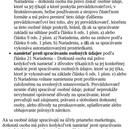
Nariadenia – dotknutá osoba má právo získať osobné údaje,
ktoré sa jej týkajú a ktoré poskytla prevádzkovateľovi, v
štruktúrovanom, bežne používanom a strojovo čitateľnom
formáte a má právo preniesť tieto údaje ďalšiemu
prevádzkovateľovi bez toho, aby jej prevádzkovateľ, ktorému
sa tieto osobné údaje poskytli, bránil, (
i
) ak sa spracúvanie
zakladá na súhlase podľa článku 6 ods. 1 písm. a) alebo
článku 9 ods. 2 písm. a) Nariadenia, alebo na zmluve podľa
článku 6 ods. 1 písm. b) Nariadenia, a (
ii
) ak sa spracúvanie
vykonáva automatizovanými prostriedkami.
namietať proti spracúvaniu osobných údajov
podľa
článku 21 Nariadenia – Dotknutá osoba má právo
kedykoľvek namietať z dôvodov týkajúcich sa jej konkrétnej
situácie proti spracúvaniu osobných údajov, ktoré sa jej týka,
ktoré je vykonávané na základe článku 6 ods. 1 písm. e) alebo
f) Nariadenia vrátane namietania proti profilovaniu
založenému na uvedených ustanoveniach. Prevádzkovateľ
nesmie ďalej spracúvať osobné údaje, pokiaľ nepreukáže
nevyhnutné oprávnené dôvody na spracúvanie, ktoré
prevažujú nad záujmami, právami a slobodami dotknutej
osoby, alebo dôvody na preukazovanie, uplatňovanie alebo
obhajovanie právnych nárokov.
Ak sa osobné údaje spracúvajú na účely priameho marketingu,
dotknutá osoba má právo kedykoľvek namietať proti spracúvaniu