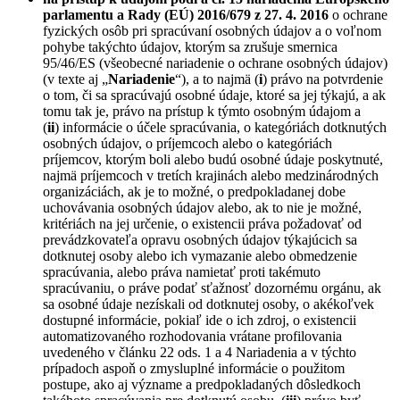
parlamentu a Rady (EÚ) 2016/679 z 27. 4. 2016
o ochrane
fyzických osôb pri spracúvaní osobných údajov a o voľnom
pohybe takýchto údajov, ktorým sa zrušuje smernica
95/46/ES (všeobecné nariadenie o ochrane osobných údajov)
(v texte aj „
Nariadenie
“), a to najmä (
i
) právo na potvrdenie
o tom, či sa spracúvajú osobné údaje, ktoré sa jej týkajú, a ak
tomu tak je, právo na prístup k týmto osobným údajom a
(
ii
) informácie o účele spracúvania, o kategóriách dotknutých
osobných údajov, o príjemcoch alebo o kategóriách
príjemcov, ktorým boli alebo budú osobné údaje poskytnuté,
najmä príjemcoch v tretích krajinách alebo medzinárodných
organizáciách, ak je to možné, o predpokladanej dobe
uchovávania osobných údajov alebo, ak to nie je možné,
kritériách na jej určenie, o existencii práva požadovať od
prevádzkovateľa opravu osobných údajov týkajúcich sa
dotknutej osoby alebo ich vymazanie alebo obmedzenie
spracúvania, alebo práva namietať proti takémuto
spracúvaniu, o práve podať sťažnosť dozornému orgánu, ak
sa osobné údaje nezískali od dotknutej osoby, o akékoľvek
dostupné informácie, pokiaľ ide o ich zdroj, o existencii
automatizovaného rozhodovania vrátane profilovania
uvedeného v článku 22 ods. 1 a 4 Nariadenia a v týchto
prípadoch aspoň o zmysluplné informácie o použitom
postupe, ako aj význame a predpokladaných dôsledkoch