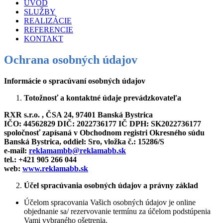
ÚVOD
SLUŽBY
REALIZÁCIE
REFERENCIE
KONTAKT
Ochrana osobných údajov
Informácie o spracúvaní osobných údajov
Totožnosť a kontaktné údaje prevádzkovateľa
RXR s.r.o.
,
ČSA 24,
97401 Banská Bystrica
IČO:
44562829
DIČ:
2022736177 IČ DPH: SK2022736177
spoločnosť zapísaná v Obchodnom registri Okresného súdu
Banská Bystrica, oddiel: Sro, vložka č.: 15286/S
e-mail:
reklamambb@reklamabb.sk
tel.: +421 905 266 044
web:
www.reklamabb.sk
Účel spracúvania osobných údajov a právny základ
Účelom spracovania Vašich osobných údajov je online
objednanie sa/ rezervovanie termínu za účelom podstúpenia
Vami vybraného ošetrenia.